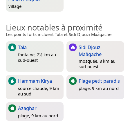
village
Lieux notables à proximité
Les points forts incluent Tala et Sidi Djouzi Maâgache.
Tala
Sidi Djouzi
Maâgache
fontaine, 2½ km au
sud-ouest
mosquée, 8 km au
sud-ouest
Hammam Kirya
Plage petit paradis
source chaude, 9 km
plage, 9 km au nord
au sud
Azaghar
plage, 9 km au nord