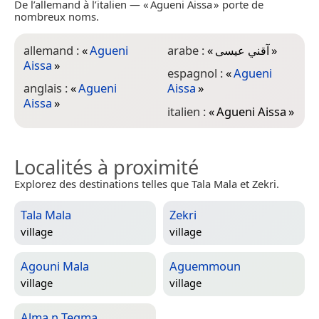
De l’allemand à l’italien — « Agueni Aissa » porte de
nombreux noms.
allemand :
«
Agueni
arabe :
«
آقني عيسى
»
Aissa
»
espagnol :
«
Agueni
anglais :
«
Agueni
Aissa
»
Aissa
»
italien :
«
Agueni Aissa
»
Localités à proximité
Explorez des destinations telles que Tala Mala et Zekri.
Tala Mala
Zekri
village
village
Agouni Mala
Aguemmoun
village
village
Alma n Tegma