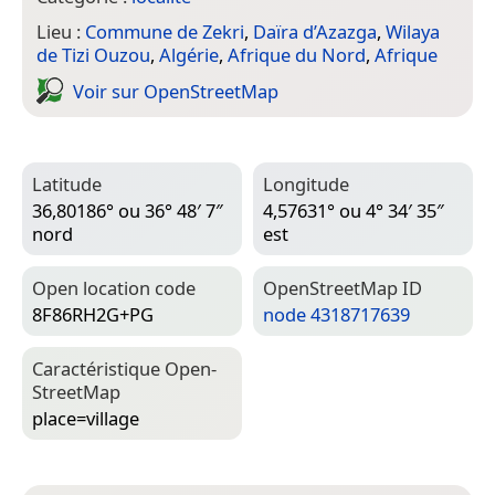
Lieu :
Commune de Zekri
,
Daïra d’Azazga
,
Wilaya
de Tizi Ouzou
,
Algérie
,
Afrique du Nord
,
Afrique
Voir sur Open­Street­Map
Latitude
Longitude
36,80186° ou 36° 48′ 7″
4,57631° ou 4° 34′ 35″
nord
est
Open location code
Open­Street­Map ID
8F86RH2G+PG
node 4318717639
Caractéristique Open­
Street­Map
place=­village