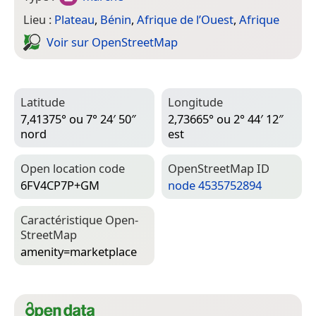
Lieu :
Plateau
,
Bénin
,
Afrique de l’Ouest
,
Afrique
Voir sur Open­Street­Map
Latitude
Longitude
7,41375° ou 7° 24′ 50″
2,73665° ou 2° 44′ 12″
nord
est
Open location code
Open­Street­Map ID
6FV4CP7P+GM
node 4535752894
Caractéristique Open­
Street­Map
amenity=­marketplace