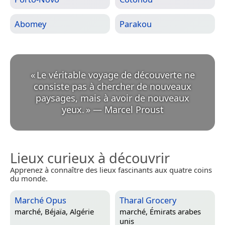
Abomey
Parakou
«
Le véritable voyage de découverte ne
consiste pas à chercher de nouveaux
paysages, mais à avoir de nouveaux
yeux.
»
—
Marcel Proust
Lieux curieux à découvrir
Apprenez à connaître des lieux fascinants aux quatre coins
du monde.
Marché Opus
Tharal Grocery
marché,
Béjaïa, Algérie
marché,
Émirats arabes
unis