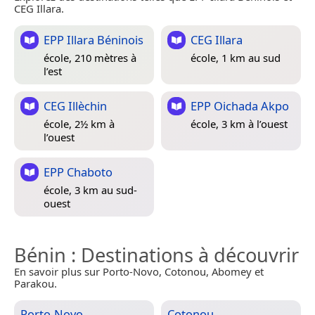
CEG Illara.
EPP Illara Béninois
CEG Illara
école, 210 mètres à
école, 1 km au sud
l’est
CEG Illèchin
EPP Oichada Akpo
école, 2½ km à
école, 3 km à l’ouest
l’ouest
EPP Chaboto
école, 3 km au sud-
ouest
Bénin
: Destinations à découvrir
En savoir plus sur Porto-Novo, Cotonou, Abomey et
Parakou.
Porto-Novo
Cotonou