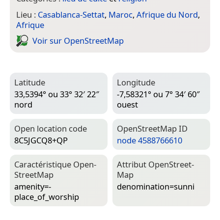
Lieu :
Casablanca-Settat
,
Maroc
,
Afrique du Nord
,
Afrique
Voir sur Open­Street­Map
Latitude
Longitude
33,5394° ou 33° 32′ 22″
-7,58321° ou 7° 34′ 60″
nord
ouest
Open location code
Open­Street­Map ID
8C5JGCQ8+QP
node 4588766610
Caractéristique Open­
Attribut Open­Street­
Street­Map
Map
amenity=­
denomination=­sunni
place_of_worship