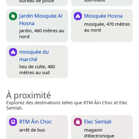
bureau de poste
Jardin Mosquée Al
Mosquée Hosna
Hosna
mosquée, 470 mètres
au nord
jardin, 460 mètres au
nord
mosquée du
marché
lieu de culte, 480
mètres au sud
À proximité
Explorez des destinations telles que RTM Âin Choc et Elec
Semlali.
RTM Âin Choc
Elec Semlali
arrêt de bus
magasin
d’électronique