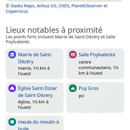
©
Stadia Maps
,
Airbus DS
,
CNES
,
PlanetObserver
et
Copernicus
Lieux notables à proximité
Les points forts incluent Mairie de Saint-Dézéry et Salle
Poylvalente.
Mairie de Saint-
Salle Poylvalente
Dézéry
centre
communautaire, 1½
mairie, 1½ km à
km à l’ouest
l’ouest
Église Saint-Dizier
Puy Gros
de Saint-Dézery
pic
église, 1½ km à
l’ouest
meule du moulin à
huile