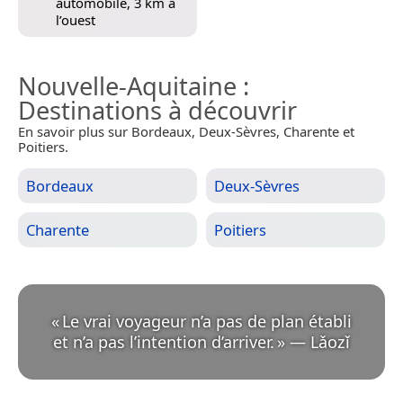
automobile, 3 km à
l’ouest
Nouvelle-Aquitaine
:
Destinations à découvrir
En savoir plus sur Bordeaux, Deux-Sèvres, Charente et
Poitiers.
Bordeaux
Deux-Sèvres
Charente
Poitiers
«
Le vrai voyageur n’a pas de plan établi
et n’a pas l’intention d’arriver.
»
—
Lǎozǐ