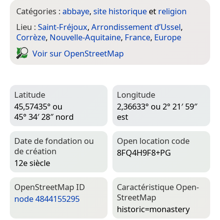
Catégories :
abbaye
,
site historique
et
religion
Lieu :
Saint-Fréjoux
,
Arrondissement d’Ussel
,
Corrèze
,
Nouvelle-Aquitaine
,
France
,
Europe
Voir sur Open­Street­Map
Latitude
Longitude
45,57435° ou
2,36633° ou 2° 21′ 59″
45° 34′ 28″ nord
est
Date de fondation ou
Open location code
de création
8FQ4H9F8+PG
12e siècle
Open­Street­Map ID
Caractéristique Open­
Street­Map
node 4844155295
historic=­monastery