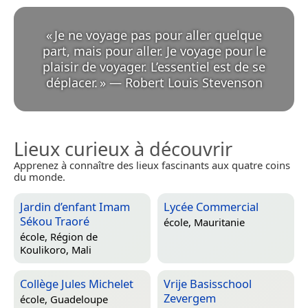
«
Je ne voyage pas pour aller quelque
part, mais pour aller. Je voyage pour le
plaisir de voyager. L’essentiel est de se
déplacer.
»
—
Robert Louis Stevenson
Lieux curieux à découvrir
Apprenez à connaître des lieux fascinants aux quatre coins
du monde.
Jardin d’enfant Imam
Lycée Commercial
Sékou Traoré
école,
Mauritanie
école,
Région de
Koulikoro, Mali
Collège Jules Michelet
Vrije Basisschool
Zevergem
école,
Guadeloupe