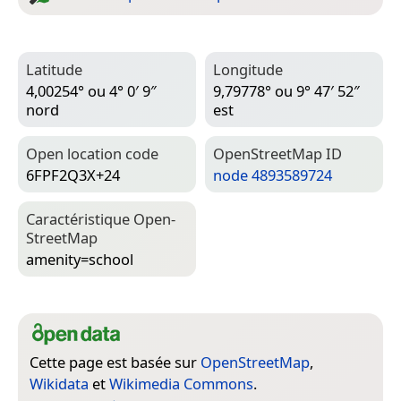
Latitude
Longitude
4,00254° ou 4° 0′ 9″
9,79778° ou 9° 47′ 52″
nord
est
Open location code
Open­Street­Map ID
6FPF2Q3X+24
node 4893589724
Caractéristique Open­
Street­Map
amenity=­school
Cette page est basée sur
OpenStreetMap
,
Wikidata
et
Wikimedia Commons
.