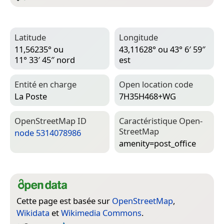
Latitude
Longitude
11,56235° ou
43,11628° ou 43° 6′ 59″
11° 33′ 45″ nord
est
Entité en charge
Open location code
La Poste
7H35H468+WG
Open­Street­Map ID
Caractéristique Open­
Street­Map
node 5314078986
amenity=­post_office
Cette page est basée sur
OpenStreetMap
,
Wikidata
et
Wikimedia Commons
.