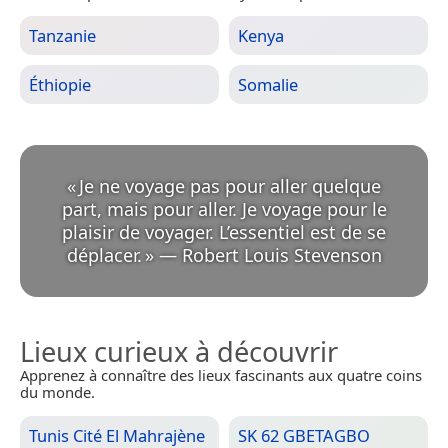
Tanzanie
Kenya
Éthiopie
Somalie
«
Je ne voyage pas pour aller quelque
part, mais pour aller. Je voyage pour le
plaisir de voyager. L’essentiel est de se
déplacer.
»
—
Robert Louis Stevenson
Lieux curieux à découvrir
Apprenez à connaître des lieux fascinants aux quatre coins
du monde.
Tunis Cité El Mahrajène
SK 62 GBETAGBO