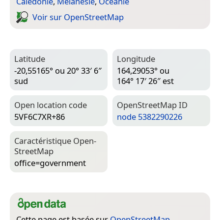
Calédonie
,
Mélanésie
,
Océanie
Voir sur Open­Street­Map
Latitude
Longitude
-20,55165° ou 20° 33′ 6″
164,29053° ou
sud
164° 17′ 26″ est
Open location code
Open­Street­Map ID
5VF6C7XR+86
node 5382290226
Caractéristique Open­
Street­Map
office=­government
Cette page est basée sur
OpenStreetMap
,