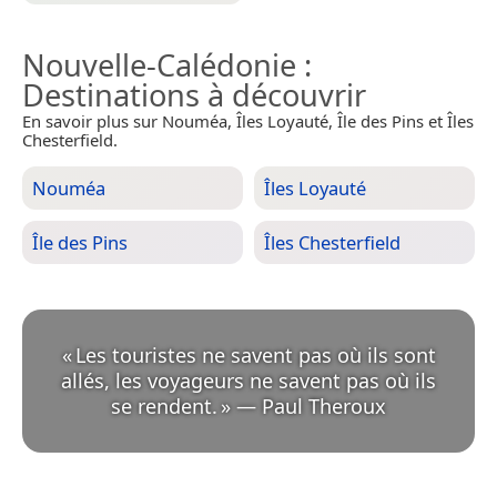
Nouvelle-Calédonie
:
Destinations à découvrir
En savoir plus sur Nouméa, Îles Loyauté, Île des Pins et Îles
Chesterfield.
Nouméa
Îles Loyauté
Île des Pins
Îles Chesterfield
«
Les touristes ne savent pas où ils sont
allés, les voyageurs ne savent pas où ils
se rendent.
»
—
Paul Theroux