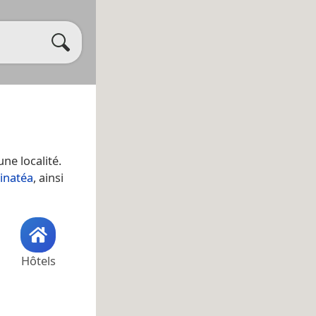
 une localité.
inatéa
, ainsi
Hôtels