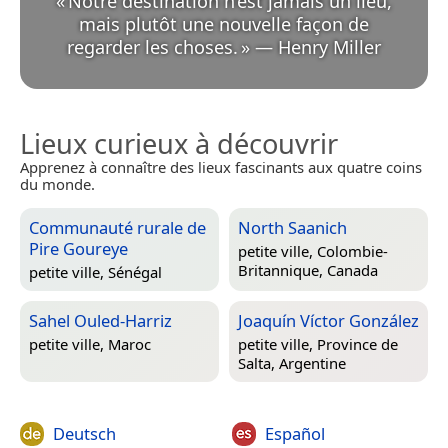
«
Notre destination n’est jamais un lieu,
mais plutôt une nouvelle façon de
regarder les choses.
»
—
Henry Miller
Lieux curieux à découvrir
Apprenez à connaître des lieux fascinants aux quatre coins
du monde.
Communauté rurale de
North Saanich
Pire Goureye
petite ville,
Colombie-
Britannique, Canada
petite ville,
Sénégal
Sahel Ouled-Harriz
Joaquín Víctor González
petite ville,
Maroc
petite ville,
Province de
Salta, Argentine
Deutsch
Español