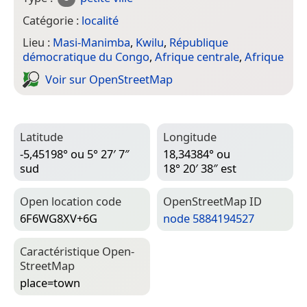
Catégorie :
localité
Lieu :
Masi-Manimba
,
Kwilu
,
République
démocratique du Congo
,
Afrique centrale
,
Afrique
Voir sur Open­Street­Map
Latitude
Longitude
-5,45198° ou 5° 27′ 7″
18,34384° ou
sud
18° 20′ 38″ est
Open location code
Open­Street­Map ID
6F6WG8XV+6G
node 5884194527
Caractéristique Open­
Street­Map
place=­town