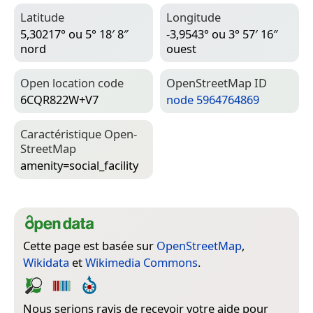
Latitude
Longitude
5,30217° ou 5° 18′ 8″
-3,9543° ou 3° 57′ 16″
nord
ouest
Open location code
Open­Street­Map ID
6CQR822W+V7
node 5964764869
Caractéristique Open­
Street­Map
amenity=­social_facility
Cette page est basée sur
OpenStreetMap
,
Wikidata
et
Wikimedia Commons
.
Nous serions ravis de recevoir votre aide pour