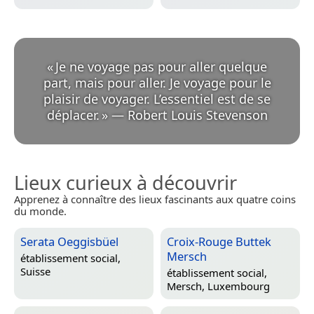
«
Je ne voyage pas pour aller quelque
part, mais pour aller. Je voyage pour le
plaisir de voyager. L’essentiel est de se
déplacer.
»
—
Robert Louis Stevenson
Lieux curieux à découvrir
Apprenez à connaître des lieux fascinants aux quatre coins
du monde.
Serata Oeggisbüel
Croix-Rouge Buttek
Mersch
établissement social,
Suisse
établissement social,
Mersch, Luxembourg