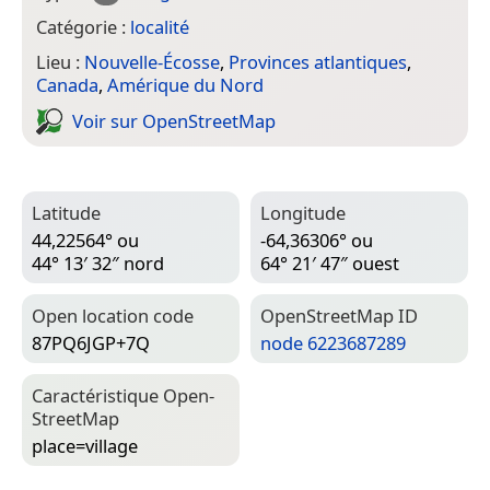
Catégorie :
localité
Lieu :
Nouvelle-Écosse
,
Provinces atlantiques
,
Canada
,
Amérique du Nord
Voir sur Open­Street­Map
Latitude
Longitude
44,22564° ou
-64,36306° ou
44° 13′ 32″ nord
64° 21′ 47″ ouest
Open location code
Open­Street­Map ID
87PQ6JGP+7Q
node 6223687289
Caractéristique Open­
Street­Map
place=­village