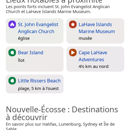
Les points forts incluent St. John Evangelist Anglican
Church et LaHave Islands Marine Museum.
St. John Evangelist
LaHave Islands
Anglican Church
Marine Museum
église
musée
Bear Island
Cape LaHave
Adventures
îlot
4½ km au nord
Little Rissers Beach
plage, 5 km à l’ouest
Nouvelle-Écosse
: Destinations
à découvrir
En savoir plus sur Halifax, Lunenburg, Sydney et Île de
Sable.