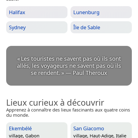
Halifax
Lunenburg
Sydney
Île de Sable
«
Les touristes ne savent pas où ils sont
allés, les voyageurs ne savent pas où ils
se rendent.
»
—
Paul Theroux
Lieux curieux à découvrir
Apprenez à connaître des lieux fascinants aux quatre coins
du monde.
Ekembélé
San Giacomo
village,
Gabon
village,
Haut-Adige, Italie