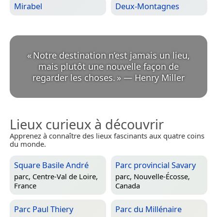
Mirabel
Deux-Montagnes
«
Notre destination n’est jamais un lieu,
mais plutôt une nouvelle façon de
regarder les choses.
»
—
Henry Miller
Lieux curieux à découvrir
Apprenez à connaître des lieux fascinants aux quatre coins
du monde.
Square Basile André
Parc provincial Savary
parc,
Centre-Val de Loire,
parc,
Nouvelle-Écosse,
France
Canada
Parc Paul Thiery
Parc du Millénaire