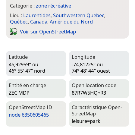
Catégorie :
zone récréative
Lieu :
Laurentides
,
Southwestern Quebec
,
Québec
,
Canada
,
Amérique du Nord
Voir sur Open­Street­Map
Latitude
Longitude
46,92959° ou
-74,81225° ou
46° 55′ 47″ nord
74° 48′ 44″ ouest
Entité en charge
Open location code
ZEC MDP
87R7W5HQ+R3
Open­Street­Map ID
Caractéristique Open­
Street­Map
node 6350605465
leisure=­park