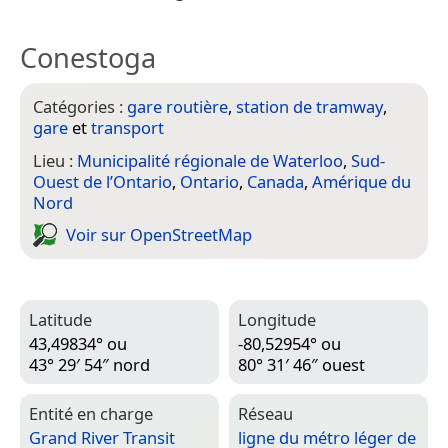
Conestoga
Catégories :
gare routière
,
station de tramway
,
gare
et
transport
Lieu :
Municipalité régionale de Waterloo
,
Sud-
Ouest de l’Ontario
,
Ontario
,
Canada
,
Amérique du
Nord
Voir sur Open­Street­Map
Latitude
Longitude
43,49834° ou
-80,52954° ou
43° 29′ 54″ nord
80° 31′ 46″ ouest
Entité en charge
Réseau
Grand River Transit
ligne du métro léger de