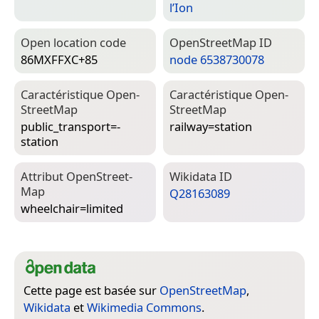
l’Ion
Open location code
Open­Street­Map ID
86MXFFXC+85
node 6538730078
Caractéristique Open­
Caractéristique Open­
Street­Map
Street­Map
public_transport=­
railway=­station
station
Attribut Open­Street­
Wiki­data ID
Map
Q28163089
wheelchair=­limited
Cette page est basée sur
OpenStreetMap
,
Wikidata
et
Wikimedia Commons
.