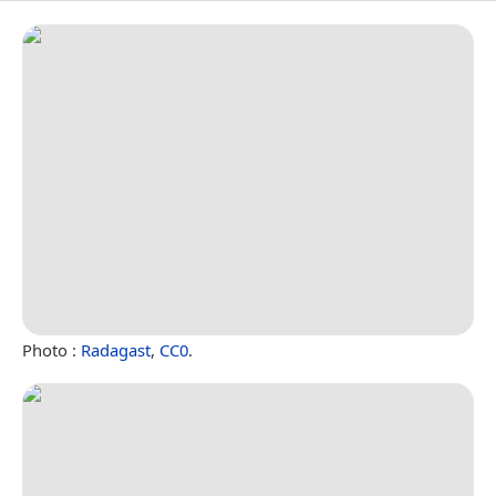
Photo :
Radagast
,
CC0
.