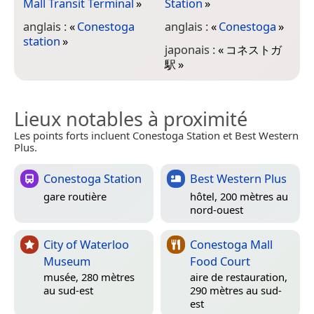
Mall Transit Terminal
»
Station
»
anglais :
«
Conestoga
anglais :
«
Conestoga
»
station
»
japonais :
«
コネストガ
駅
»
Lieux notables à proximité
Les points forts incluent Conestoga Station et Best Western
Plus.
Conestoga Station
Best Western Plus
gare routière
hôtel, 200 mètres au
nord-ouest
City of Waterloo
Conestoga Mall
Museum
Food Court
musée, 280 mètres
aire de restauration,
au sud-est
290 mètres au sud-
est