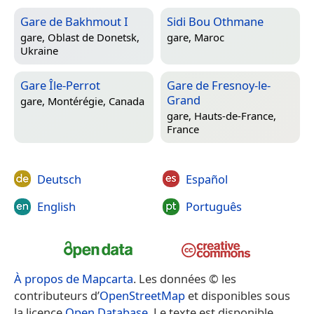
Gare de Bakhmout I
Sidi Bou Othmane
gare,
Oblast de Donetsk,
gare,
Maroc
Ukraine
Gare Île-Perrot
Gare de Fresnoy-le-
Grand
gare,
Montérégie, Canada
gare,
Hauts-de-France,
France
Deutsch
Español
English
Português
À propos de Mapcarta
. Les données © les
contributeurs d’
OpenStreetMap
et disponibles sous
la licence
Open Database
. Le texte est disponible