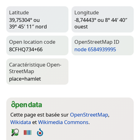
Latitude
Longitude
39,75304° ou
-8,74443° ou 8° 44′ 40″
39° 45′ 11″ nord
ouest
Open location code
Open­Street­Map ID
8CFHQ734+66
node 6584939995
Caractéristique Open­
Street­Map
place=­hamlet
Cette page est basée sur
OpenStreetMap
,
Wikidata
et
Wikimedia Commons
.