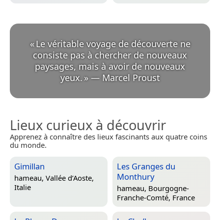
«
Le véritable voyage de découverte ne
consiste pas à chercher de nouveaux
paysages, mais à avoir de nouveaux
yeux.
»
—
Marcel Proust
Lieux curieux à découvrir
Apprenez à connaître des lieux fascinants aux quatre coins
du monde.
Gimillan
Les Granges du
Monthury
hameau,
Vallée d’Aoste,
Italie
hameau,
Bourgogne-
Franche-Comté, France