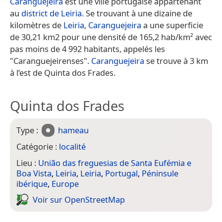
Caranguejeira
est une ville portugaise appartenant
au
district de Leiria
. Se trouvant à une dizaine de
kilomètres de
Leiria
,
Caranguejeira
a une superficie
de 30,21 km2 pour une densité de 165,2 hab/km² avec
pas moins de 4 992 habitants, appelés les
"Caranguejeirenses".
Caranguejeira
se trouve à 3 km
à l’est de Quinta dos Frades.
Quinta dos Frades
Type :
hameau
Catégorie :
localité
Lieu :
União das freguesias de Santa Eufémia e
Boa Vista
,
Leiria
,
Leiria
,
Portugal
,
Péninsule
ibérique
,
Europe
Voir sur Open­Street­Map