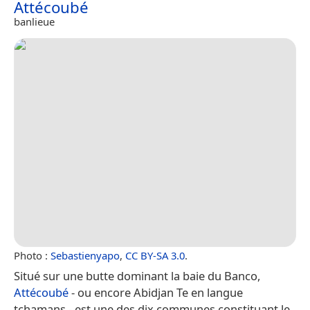
Attécoubé
banlieue
Photo :
Sebastienyapo
,
CC BY-SA 3.0
.
Situé sur une butte dominant la baie du Banco,
Attécoubé
- ou encore Abidjan Te en langue
tchamans - est une des dix communes constituant le