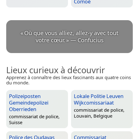
Comoé
«
Où que vous alliez, allez-y avec tout
votre cœur.
»
—
Confucius
Lieux curieux à découvrir
Apprenez à connaître des lieux fascinants aux quatre coins
du monde.
Polizeiposten
Lokale Politie Leuven
Gemeindepolizei
Wijkcomissariaat
Oberrieden
commissariat de police,
Louvain, Belgique
commissariat de police,
Suisse
Police des Oudayas
Commissariat