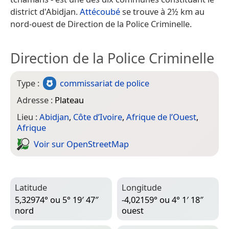
district d'Abidjan.
Attécoubé
se trouve à 2½ km au
nord-ouest de Direction de la Police Criminelle.
Direction de la Police Criminelle
Type :
commissariat de police
Adresse :
Plateau
Lieu :
Abidjan
,
Côte d’Ivoire
,
Afrique de l’Ouest
,
Afrique
Voir sur Open­Street­Map
Latitude
Longitude
5,32974° ou 5° 19′ 47″
-4,02159° ou 4° 1′ 18″
nord
ouest