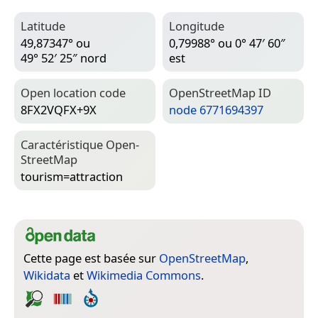
Latitude
Longitude
49,87347° ou
0,79988° ou 0° 47′ 60″
49° 52′ 25″ nord
est
Open location code
Open­Street­Map ID
8FX2VQFX+9X
node 6771694397
Caractéristique Open­
Street­Map
tourism=­attraction
Cette page est basée sur
OpenStreetMap
,
Wikidata
et
Wikimedia Commons
.