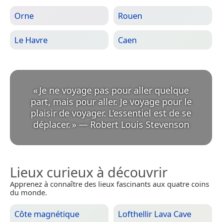
Orne
Rouen
Le Havre
Caen
«
Je ne voyage pas pour aller quelque
part, mais pour aller. Je voyage pour le
plaisir de voyager. L’essentiel est de se
déplacer.
»
—
Robert Louis Stevenson
Lieux curieux à découvrir
Apprenez à connaître des lieux fascinants aux quatre coins
du monde.
Côte magnétique
Lofthellir Lava Cave