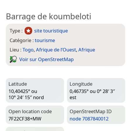
Barrage de koumbeloti
Type :
site touristique
Catégorie :
tourisme
Lieu :
Togo
,
Afrique de l’Ouest
,
Afrique
Voir sur Open­Street­Map
Latitude
Longitude
10,40425° ou
0,46735° ou 0° 28′ 3″
10° 24′ 15″ nord
est
Open location code
Open­Street­Map ID
7F22CF38+MW
node 7087840012