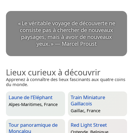
«
Le véritable voyage de découverte ne
consiste pas à chercher de nouveaux
paysages, mais à avoir de nouveaux
yeux.
»
—
Marcel Proust
Lieux curieux à découvrir
Apprenez à connaître des lieux fascinants aux quatre coins
du monde.
Laune de l’Eléphant
Train Miniature
Gaillacois
Alpes-Maritimes, France
Gaillac, France
Tour panoramique de
Red Light Street
Moncalou
Ostende, Belgique