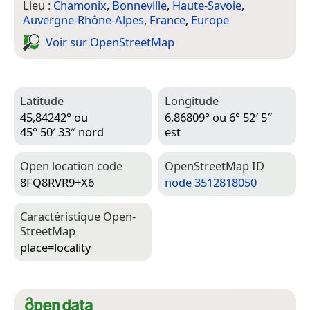
Lieu :
Chamonix
,
Bonneville
,
Haute-Savoie
,
Auvergne-Rhône-Alpes
,
France
,
Europe
Voir sur Open­Street­Map
Latitude
Longitude
45,84242° ou
6,86809° ou 6° 52′ 5″
45° 50′ 33″ nord
est
Open location code
Open­Street­Map ID
8FQ8RVR9+X6
node 3512818050
Caractéristique Open­
Street­Map
place=­locality