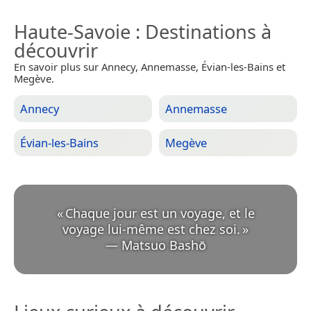
Haute-Savoie
: Destinations à
découvrir
En savoir plus sur Annecy, Annemasse, Évian-les-Bains et
Megève.
Annecy
Annemasse
Évian-les-Bains
Megève
«
Chaque jour est un voyage, et le
voyage lui-même est chez soi.
»
—
Matsuo Bashō