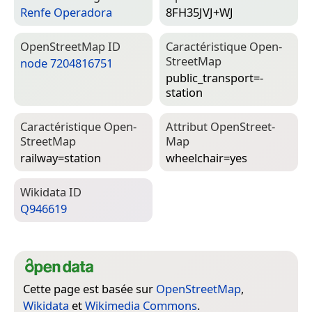
Renfe Operadora
8FH35JVJ+WJ
Open­Street­Map ID
Caractéristique Open­
Street­Map
node 7204816751
public_transport=­
station
Caractéristique Open­
Attribut Open­Street­
Street­Map
Map
railway=­station
wheelchair=­yes
Wiki­data ID
Q946619
Cette page est basée sur
OpenStreetMap
,
Wikidata
et
Wikimedia Commons
.