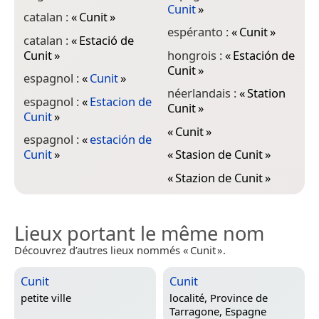
Cunit
»
catalan :
«
Cunit
»
espéranto :
«
Cunit
»
catalan :
«
Estació de
Cunit
»
hongrois :
«
Estación de
Cunit
»
espagnol :
«
Cunit
»
néerlandais :
«
Station
espagnol :
«
Estacion de
Cunit
»
Cunit
»
«
Cunit
»
espagnol :
«
estación de
Cunit
»
«
Stasion de Cunit
»
«
Stazion de Cunit
»
Lieux portant le même nom
Découvrez d’autres lieux nommés « Cunit ».
Cunit
Cunit
petite ville
localité,
Province de
Tarragone, Espagne