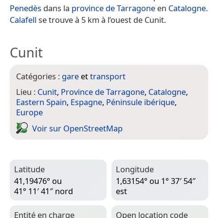
Penedès
dans la
province de Tarragone
en
Catalogne
.
Calafell
se trouve à 5 km à l’ouest de Cunit.
Cunit
Catégories :
gare
et
transport
Lieu :
Cunit
,
Province de Tarragone
,
Catalogne
,
Eastern Spain
,
Espagne
,
Péninsule ibérique
,
Europe
Voir sur Open­Street­Map
Latitude
Longitude
41,19476° ou
1,63154° ou 1° 37′ 54″
41° 11′ 41″ nord
est
Entité en charge
Open location code