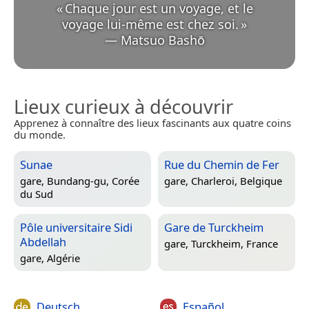
«
Chaque jour est un voyage, et le
voyage lui-même est chez soi.
»
—
Matsuo Bashō
Lieux curieux à découvrir
Apprenez à connaître des lieux fascinants aux quatre coins
du monde.
Sunae
Rue du Chemin de Fer
gare,
Bundang-gu, Corée
gare,
Charleroi, Belgique
du Sud
Pôle universitaire Sidi
Gare de Turckheim
Abdellah
gare,
Turckheim, France
gare,
Algérie
Deutsch
Español