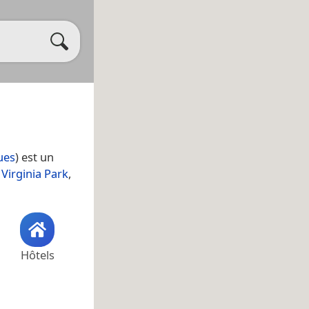
ues
) est un
e
Virginia Park
,
Hôtels