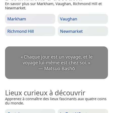
En savoir plus sur Markham, Vaughan, Richmond Hill et
Newmarket.
Markham
Vaughan
Richmond Hill
Newmarket
«
Chaque jour est un voyage, et le
voyage lui-même est chez soi.
»
—
Matsuo Bashō
Lieux curieux à découvrir
Apprenez à connaître des lieux fascinants aux quatre coins
du monde.