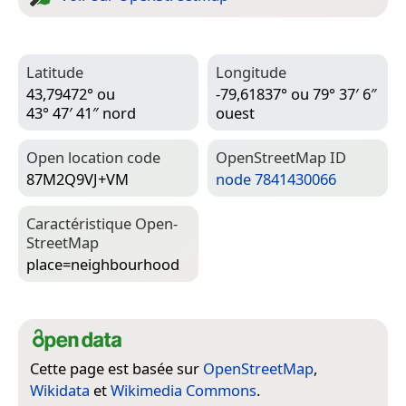
Latitude
Longitude
43,79472° ou
-79,61837° ou 79° 37′ 6″
43° 47′ 41″ nord
ouest
Open location code
Open­Street­Map ID
87M2Q9VJ+VM
node 7841430066
Caractéristique Open­
Street­Map
place=­neighbourhood
Cette page est basée sur
OpenStreetMap
,
Wikidata
et
Wikimedia Commons
.