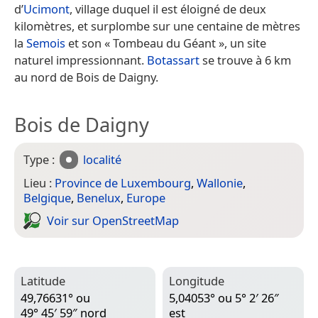
d’
Ucimont
, village duquel il est éloigné de deux
kilomètres, et surplombe sur une centaine de mètres
la
Semois
et son « Tombeau du Géant », un site
naturel impressionnant.
Botassart
se trouve à 6 km
au nord de Bois de Daigny.
Bois de Daigny
Type :
localité
Lieu :
Province de Luxembourg
,
Wallonie
,
Belgique
,
Benelux
,
Europe
Voir sur Open­Street­Map
Latitude
Longitude
49,76631° ou
5,04053° ou 5° 2′ 26″
49° 45′ 59″ nord
est