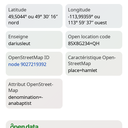
Latitude
Longitude
49,5044° ou 49° 30′ 16″
-113,99359° ou
nord
113° 59′ 37″ ouest
Enseigne
Open location code
dariusleut
85X8G234+QH
Open­Street­Map ID
Caractéristique Open­
Street­Map
node 9027219392
place=­hamlet
Attribut Open­Street­
Map
denomination=­
anabaptist