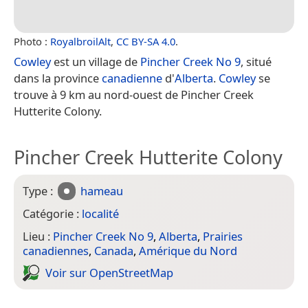
Photo :
RoyalbroilAlt
,
CC BY-SA 4.0
.
Cowley
est un village de
Pincher Creek No 9
, situé
dans la province
canadienne
d'
Alberta
.
Cowley
se
trouve à 9 km au nord-ouest de Pincher Creek
Hutterite Colony.
Pincher Creek Hutterite Colony
Type :
hameau
Catégorie :
localité
Lieu :
Pincher Creek No 9
,
Alberta
,
Prairies
canadiennes
,
Canada
,
Amérique du Nord
Voir sur Open­Street­Map