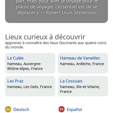
part, mais pour aller. Je voyage pour le
plaisir de voyager. L’essentiel est de se
déplacer.
»
—
Robert Louis Stevenson
Lieux curieux à découvrir
Apprenez à connaître des lieux fascinants aux quatre coins
du monde.
La Culée
Hameau de Vaneilles
hameau,
Auvergne-
hameau,
Ardèche, France
Rhône-Alpes, France
Les Praz
La Cossuais
hameau,
Les Gets, France
hameau,
Ille-et-Vilaine,
France
Deutsch
Español