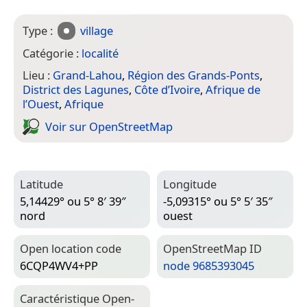
Type :
village
Catégorie :
localité
Lieu :
Grand-Lahou
,
Région des Grands-Ponts
,
District des Lagunes
,
Côte d’Ivoire
,
Afrique de
l’Ouest
,
Afrique
Voir sur Open­Street­Map
Latitude
Longitude
5,14429° ou 5° 8′ 39″
-5,09315° ou 5° 5′ 35″
nord
ouest
Open location code
Open­Street­Map ID
6CQP4WV4+PP
node 9685393045
Caractéristique Open­