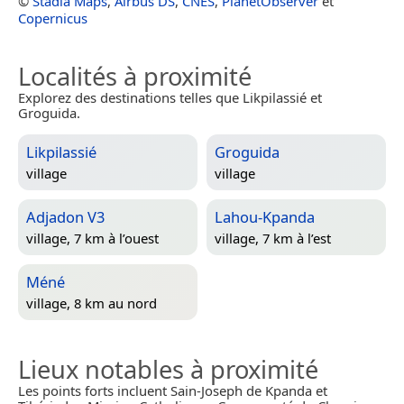
©
Stadia Maps
,
Airbus DS
,
CNES
,
PlanetObserver
et
Copernicus
Localités à proximité
Explorez des destinations telles que Likpilassié et
Groguida.
Likpilassié
Groguida
village
village
Adjadon V3
Lahou-Kpanda
village, 7 km à l’ouest
village, 7 km à l’est
Méné
village, 8 km au nord
Lieux notables à proximité
Les points forts incluent Sain-Joseph de Kpanda et