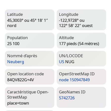
Latitude
Longitude
45,3003° ou 45° 18′ 1″
-122,9728° ou
nord
122° 58′ 22″ ouest
Population
Altitude
25 100
177 pieds (54 mètres)
Nommé d’après
UN/LOCODE
Neuberg
US
NUG
Open location code
Open­Street­Map ID
84QV822G+4V
node 150947849
Caractéristique Open­
Geo­Names ID
Street­Map
5742726
place=­town