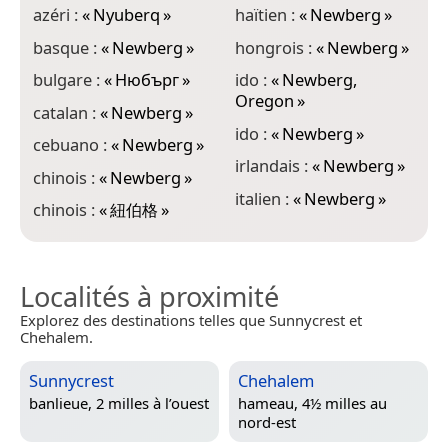
azéri :
«
Nyuberq
»
haïtien :
«
Newberg
»
m
basque :
«
Newberg
»
hongrois :
«
Newberg
»
O
bulgare :
«
Нюбърг
»
ido :
«
Newberg,
m
Oregon
»
catalan :
«
Newberg
»
n
ido :
«
Newberg
»
«
cebuano :
«
Newberg
»
irlandais :
«
Newberg
»
n
chinois :
«
Newberg
»
«
italien :
«
Newberg
»
chinois :
«
紐伯格
»
Localités à proximité
Explorez des destinations telles que Sunnycrest et
Chehalem.
Sunnycrest
Chehalem
banlieue, 2 milles à l’ouest
hameau, 4½ milles au
nord-est