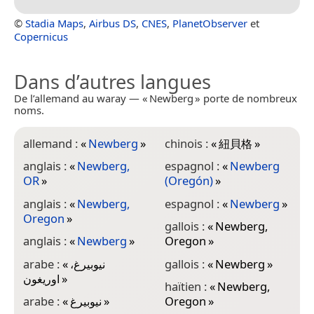
©
Stadia Maps
,
Airbus DS
,
CNES
,
PlanetObserver
et
Copernicus
Dans d’autres langues
De l’allemand au waray — « Newberg » porte de nombreux
noms.
allemand :
«
Newberg
»
chinois :
«
紐貝格
»
j
anglais :
«
Newberg,
espagnol :
«
Newberg
OR
»
(Oregón)
»
k
anglais :
«
Newberg,
espagnol :
«
Newberg
»
k
Oregon
»
gallois :
«
Newberg,
k
anglais :
«
Newberg
»
Oregon
»
k
arabe :
«
نيوبيرغ،
gallois :
«
Newberg
»
l
اوريغون
»
haïtien :
«
Newberg,
(
arabe :
«
نيوبيرغ
»
Oregon
»
l