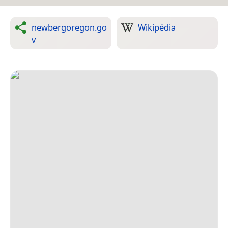
newbergoregon.go
Wikipédia
v