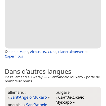
©
Stadia Maps
,
Airbus DS
,
CNES
,
PlanetObserver
et
Copernicus
Dans d’autres langues
De l’allemand au waray — « Sant’Angelo Muxaro » porte de
nombreux noms.
allemand :
bulgare :
g
«
Sant’Angelo Muxaro
»
«
Сант’Анджело
ა
Муксаро
»
anglais :
«
Sant’Angelo
h