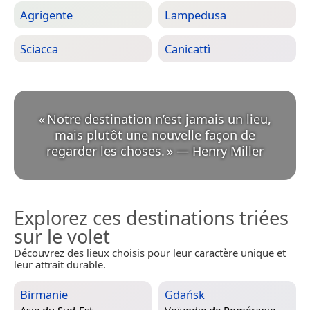
Agrigente
Lampedusa
Sciacca
Canicattì
«
Notre destination n’est jamais un lieu,
mais plutôt une nouvelle façon de
regarder les choses.
»
—
Henry Miller
Explorez ces destinations triées
sur le volet
Découvrez des lieux choisis pour leur caractère unique et
leur attrait durable.
Birmanie
Gdańsk