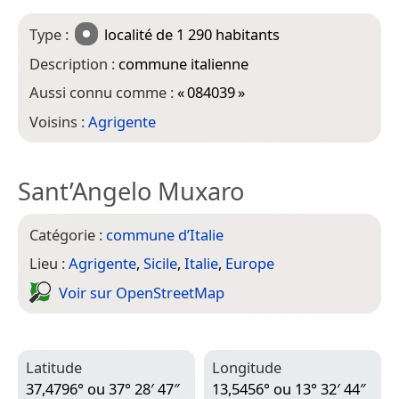
Type :
localité
de 1 290 habitants
Description :
commune italienne
Aussi connu comme :
«
084039
»
Voisins :
Agrigente
Sant’Angelo Muxaro
Catégorie :
commune d’Italie
Lieu :
Agrigente
,
Sicile
,
Italie
,
Europe
Voir sur Open­Street­Map
Latitude
Longitude
37,4796° ou 37° 28′ 47″
13,5456° ou 13° 32′ 44″