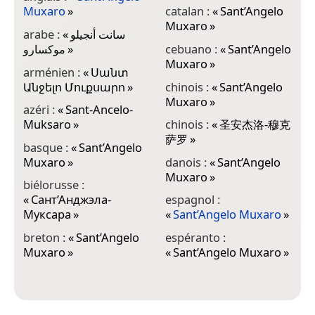
Muxaro
»
catalan :
«
Sant’Angelo
«
Muxaro
»
arabe :
«
سانت أنجيلو
i
موكسارو
»
cebuano :
«
Sant’Angelo
«
Muxaro
»
arménien :
«
Սանտ
i
Անջելո Մուքսարո
»
chinois :
«
Sant’Angelo
«
Muxaro
»
azéri :
«
Sant-Ancelo-
i
Muksaro
»
chinois :
«
圣安杰洛-穆克
M
萨罗
»
basque :
«
Sant’Angelo
i
Muxaro
»
danois :
«
Sant’Angelo
S
Muxaro
»
biélorusse :
i
«
Сант’Анджэла-
espagnol :
M
Муксара
»
«
Sant’Angelo Muxaro
»
j
breton :
«
Sant’Angelo
espéranto :
Muxaro
»
«
Sant’Angelo Muxaro
»