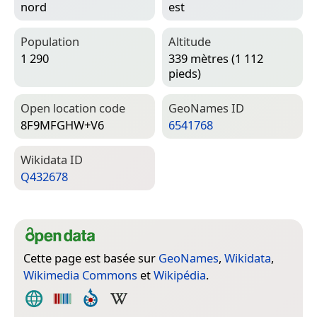
nord
est
Population
Altitude
1 290
339 mètres (1 112
pieds)
Open location code
Geo­Names ID
8F9MFGHW+V6
6541768
Wiki­data ID
Q432678
Cette page est basée sur
GeoNames
,
Wikidata
,
Wikimedia Commons
et
Wikipédia
.