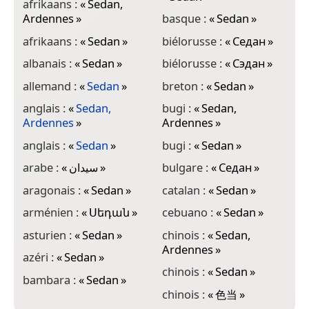
afrikaans :
«
Sedan,
c
Ardennes
»
basque :
«
Sedan
»
c
afrikaans :
«
Sedan
»
biélorusse :
«
Седан
»
c
albanais :
«
Sedan
»
biélorusse :
«
Сэдан
»
d
allemand :
«
Sedan
»
breton :
«
Sedan
»
é
anglais :
«
Sedan,
bugi :
«
Sedan,
e
Ardennes
»
Ardennes
»
e
anglais :
«
Sedan
»
bugi :
«
Sedan
»
e
arabe :
«
سيدان
»
bulgare :
«
Седан
»
f
aragonais :
«
Sedan
»
catalan :
«
Sedan
»
f
arménien :
«
Սեդան
»
cebuano :
«
Sedan
»
f
asturien :
«
Sedan
»
chinois :
«
Sedan,
Ardennes
»
g
azéri :
«
Sedan
»
chinois :
«
Sedan
»
g
bambara :
«
Sedan
»
chinois :
«
色当
»
g