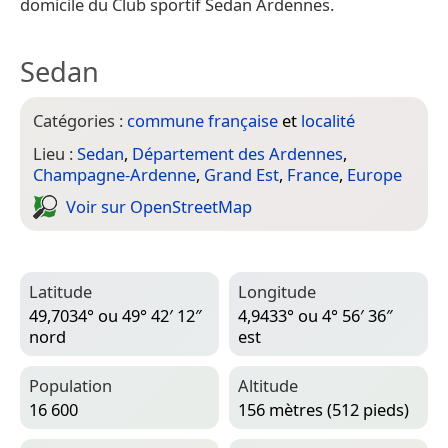
domicile du Club sportif Sedan Ardennes.
Sedan
Catégories :
commune française
et
localité
Lieu :
Sedan
,
Département des Ardennes
,
Champagne-Ardenne
,
Grand Est
,
France
,
Europe
Voir sur Open­Street­Map
Latitude
Longitude
49,7034° ou 49° 42′ 12″
4,9433° ou 4° 56′ 36″
nord
est
Population
Altitude
16 600
156 mètres (512 pieds)