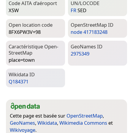
Code AITA d’aéroport
UN/LOCODE
XSW
FR
SED
Open location code
Open­Street­Map ID
8FX6PW3V+98
node 417183248
Caractéristique Open­
Geo­Names ID
Street­Map
2975349
place=­town
Wiki­data ID
Q184371
Cette page est basée sur
OpenStreetMap
,
GeoNames
,
Wikidata
,
Wikimedia Commons
et
Wikivoyage
.