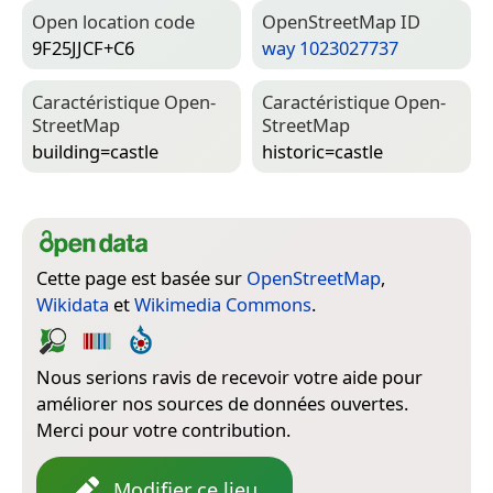
Open location code
Open­Street­Map ID
9F25JJCF+C6
way 1023027737
Caractéristique Open­
Caractéristique Open­
Street­Map
Street­Map
building=­castle
historic=­castle
Cette page est basée sur
OpenStreetMap
,
Wikidata
et
Wikimedia Commons
.
Nous serions ravis de recevoir votre aide pour
améliorer nos sources de données ouvertes.
Merci pour votre contribution.
Modifier ce lieu