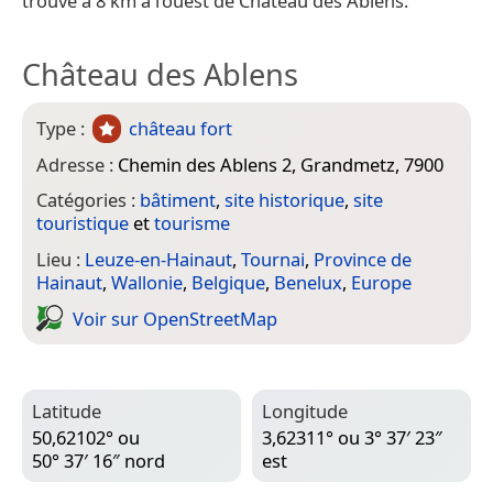
trouve à 8 km à l’ouest de Château des Ablens.
Château des Ablens
Type :
château fort
Adresse :
Chemin des Ablens 2, Grandmetz, 7900
Catégories :
bâtiment
,
site historique
,
site
touristique
et
tourisme
Lieu :
Leuze-en-Hainaut
,
Tournai
,
Province de
Hainaut
,
Wallonie
,
Belgique
,
Benelux
,
Europe
Voir sur Open­Street­Map
Latitude
Longitude
50,62102° ou
3,62311° ou 3° 37′ 23″
50° 37′ 16″ nord
est