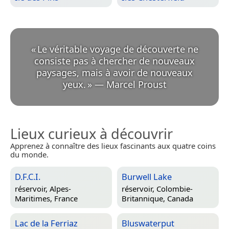
«
Le véritable voyage de découverte ne
consiste pas à chercher de nouveaux
paysages, mais à avoir de nouveaux
yeux.
»
—
Marcel Proust
Lieux curieux à découvrir
Apprenez à connaître des lieux fascinants aux quatre coins
du monde.
D.F.C.I.
Burwell Lake
réservoir,
Alpes-
réservoir,
Colombie-
Maritimes, France
Britannique, Canada
Lac de la Ferriaz
Bluswaterput