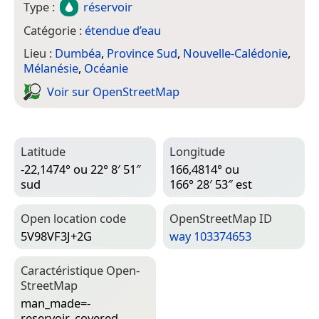
Type :
réservoir
Catégorie :
étendue d’eau
Lieu :
Dumbéa
,
Province Sud
,
Nouvelle-Calédonie
,
Mélanésie
,
Océanie
Voir sur Open­Street­Map
Latitude
Longitude
-22,1474° ou 22° 8′ 51″
166,4814° ou
sud
166° 28′ 53″ est
Open location code
Open­Street­Map ID
5V98VF3J+2G
way 103374653
Caractéristique Open­
Street­Map
man_made=­
reservoir_covered