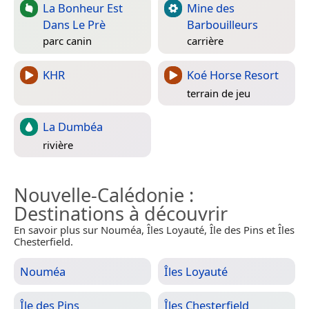
La Bonheur Est
Mine des
Dans Le Prè
Barbouilleurs
parc canin
carrière
KHR
Koé Horse Resort
terrain de jeu
La Dumbéa
rivière
Nouvelle-Calédonie
:
Destinations à découvrir
En savoir plus sur Nouméa, Îles Loyauté, Île des Pins et Îles
Chesterfield.
Nouméa
Îles Loyauté
Île des Pins
Îles Chesterfield