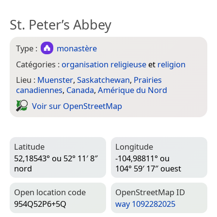
St. Peter’s Abbey
Type :
monastère
Catégories :
organisation religieuse
et
religion
Lieu :
Muenster
,
Saskatchewan
,
Prairies
canadiennes
,
Canada
,
Amérique du Nord
Voir sur Open­Street­Map
Latitude
Longitude
52,18543° ou 52° 11′ 8″
-104,98811° ou
nord
104° 59′ 17″ ouest
Open location code
Open­Street­Map ID
954Q52P6+5Q
way 1092282025