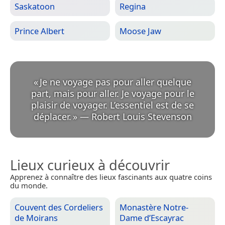
Saskatoon
Regina
Prince Albert
Moose Jaw
«
Je ne voyage pas pour aller quelque
part, mais pour aller. Je voyage pour le
plaisir de voyager. L’essentiel est de se
déplacer.
»
—
Robert Louis Stevenson
Lieux curieux à découvrir
Apprenez à connaître des lieux fascinants aux quatre coins
du monde.
Couvent des Cordeliers
Monastère Notre-
de Moirans
Dame d’Escayrac