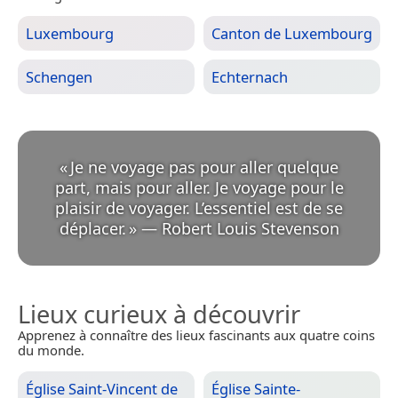
Luxembourg
Canton de Luxembourg
Schengen
Echternach
«
Je ne voyage pas pour aller quelque
part, mais pour aller. Je voyage pour le
plaisir de voyager. L’essentiel est de se
déplacer.
»
—
Robert Louis Stevenson
Lieux curieux à découvrir
Apprenez à connaître des lieux fascinants aux quatre coins
du monde.
Église Saint-Vincent de
Église Sainte-