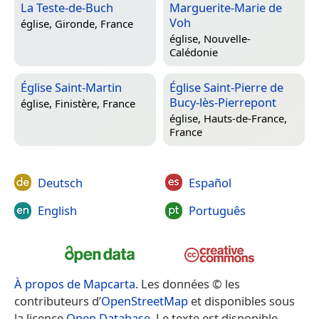
La Teste-de-Buch
Marguerite-Marie de
Voh
église,
Gironde, France
église,
Nouvelle-
Calédonie
Église Saint-Martin
Église Saint-Pierre de
Bucy-lès-Pierrepont
église,
Finistère, France
église,
Hauts-de-France,
France
Deutsch
Español
English
Português
À propos de Mapcarta
. Les données © les
contributeurs d’
OpenStreetMap
et disponibles sous
la licence
Open Database
. Le texte est disponible