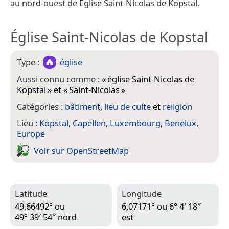
au nord-ouest de Église Saint-Nicolas de Kopstal.
Église Saint-Nicolas de Kopstal
Type :
église
Aussi connu comme :
«
église Saint-Nicolas de
Kopstal
» et «
Saint-Nicolas
»
Catégories :
bâtiment
,
lieu de culte
et
religion
Lieu :
Kopstal
,
Capellen
,
Luxembourg
,
Benelux
,
Europe
Voir sur Open­Street­Map
Latitude
Longitude
49,66492° ou
6,07171° ou 6° 4′ 18″
49° 39′ 54″ nord
est