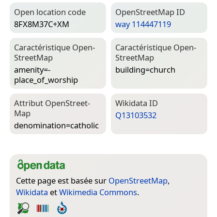
Open location code
Open­Street­Map ID
8FX8M37C+XM
way 114447119
Caractéristique Open­
Caractéristique Open­
Street­Map
Street­Map
amenity=­
building=­church
place_of_worship
Attribut Open­Street­
Wiki­data ID
Map
Q13103532
denomination=­catholic
Cette page est basée sur
OpenStreetMap
,
Wikidata
et
Wikimedia Commons
.