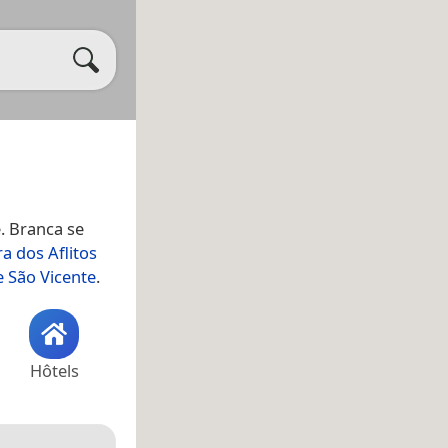
e. Branca se
a dos Aflitos
e São Vicente
.
Hôtels