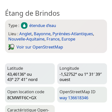
Étang de Brindos
Type :
étendue d’eau
Lieu :
Anglet
,
Bayonne
,
Pyrénées-Atlantiques
,
Nouvelle-Aquitaine
,
France
,
Europe
Voir sur Open­Street­Map
Latitude
Longitude
43,46136° ou
-1,52752° ou 1° 31′ 39″
43° 27′ 41″ nord
ouest
Open location code
Open­Street­Map ID
8CMWFF6C+GX
way 136618346
Caractéristique Open­