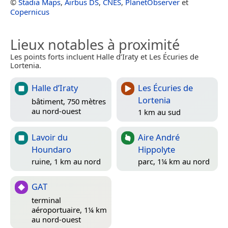
©
Stadia Maps
,
Airbus DS
,
CNES
,
PlanetObserver
et
Copernicus
Lieux notables à proximité
Les points forts incluent Halle d’Iraty et Les Écuries de
Lortenia.
Halle d’Iraty
Les Écuries de
Lortenia
bâtiment, 750 mètres
au nord-ouest
1 km au sud
Lavoir du
Aire André
Houndaro
Hippolyte
ruine, 1 km au nord
parc, 1¼ km au nord
GAT
terminal
aéroportuaire, 1¼ km
au nord-ouest