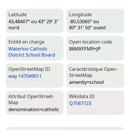
Latitude
Longitude
43,48407° ou 43° 29′ 3″
-80,53065° ou
nord
80° 31′ 50″ ouest
Entité en charge
Open location code
Waterloo Catholic
86MXFFM9+JP
District School Board
Open­Street­Map ID
Caractéristique Open­
Street­Map
way 147049011
amenity=­school
Attribut Open­Street­
Wiki­data ID
Map
Q7587723
denomination=­catholic