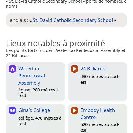
« St. David Catholic Secondary School » porte de nombreux
noms.
anglais :
«
St. David Catholic Secondary School
»
Lieux notables à proximité
Les points forts incluent Waterloo Pentecostal Assembly et
24 Billiards.
Waterloo
24 Billiards
Pentecostal
430 mètres au sud-
est
Assembly
église, 280 mètres à
l’est
Gina’s College
Embody Health
Centre
collège, 470 mètres à
l’est
520 mètres au sud-
est