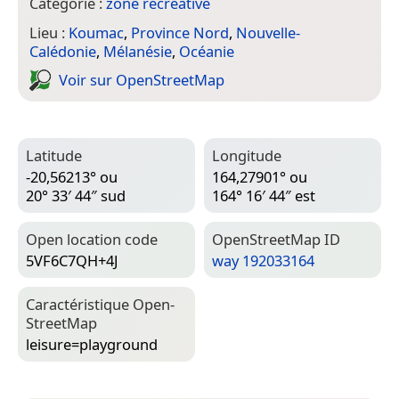
Catégorie :
zone récréative
Lieu :
Koumac
,
Province Nord
,
Nouvelle-
Calédonie
,
Mélanésie
,
Océanie
Voir sur Open­Street­Map
Latitude
Longitude
-20,56213° ou
164,27901° ou
20° 33′ 44″ sud
164° 16′ 44″ est
Open location code
Open­Street­Map ID
5VF6C7QH+4J
way 192033164
Caractéristique Open­
Street­Map
leisure=­playground