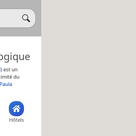
ogique
d
) est un
ximité du
 Paula
Hôtels