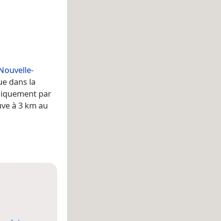
Nouvelle-
tue dans la
 uniquement par
uve à 3 km au