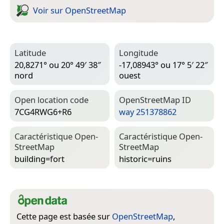
Voir sur Open­Street­Map
Latitude
Longitude
20,8271° ou 20° 49′ 38″
-17,08943° ou 17° 5′ 22″
nord
ouest
Open location code
Open­Street­Map ID
7CG4RWG6+R6
way 251378862
Caractéristique Open­
Caractéristique Open­
Street­Map
Street­Map
building=­fort
historic=­ruins
Cette page est basée sur
OpenStreetMap
,