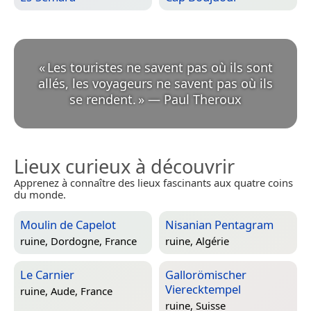
«
Les touristes ne savent pas où ils sont
allés, les voyageurs ne savent pas où ils
se rendent.
»
—
Paul Theroux
Lieux curieux à découvrir
Apprenez à connaître des lieux fascinants aux quatre coins
du monde.
Moulin de Capelot
Nisanian Pentagram
ruine,
Dordogne, France
ruine,
Algérie
Le Carnier
Gallorömischer
Vierecktempel
ruine,
Aude, France
ruine,
Suisse