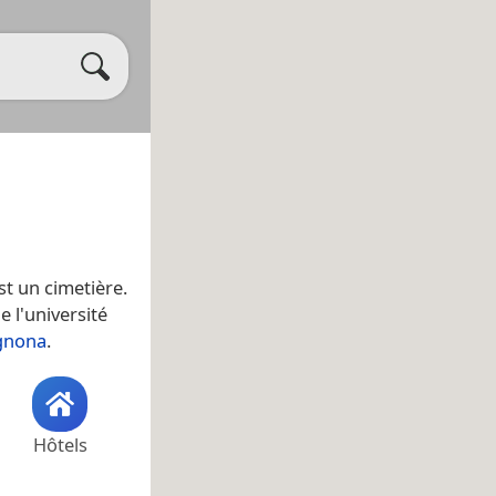
est un cimetière.
 l'université
ignona
.
Hôtels