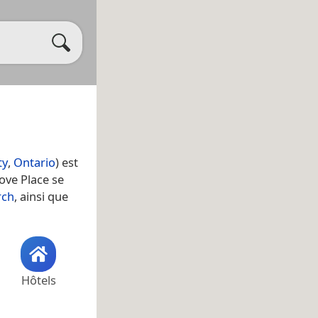
ty
,
Ontario
) est
ove Place se
rch
, ainsi que
Hôtels