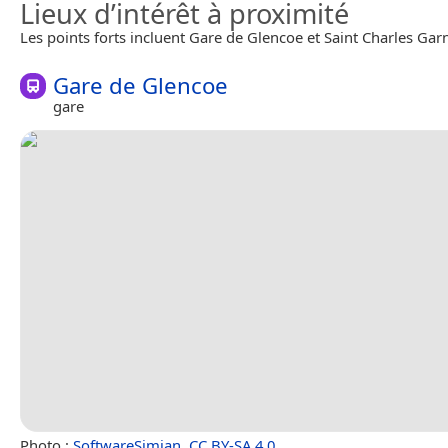
Lieux d’intérêt à proximité
Les points forts incluent Gare de Glencoe et Saint Charles Gar
Gare de Glencoe
gare
Photo :
SoftwareSimian
,
CC BY-SA 4.0
.