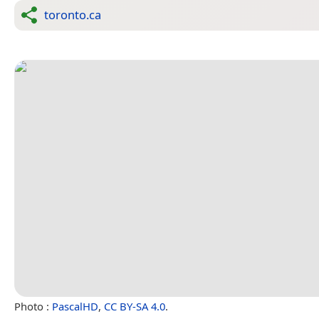
toronto.ca
Photo :
PascalHD
,
CC BY-SA 4.0
.