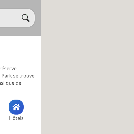
 réserve
l Park se trouve
insi que de
Hôtels