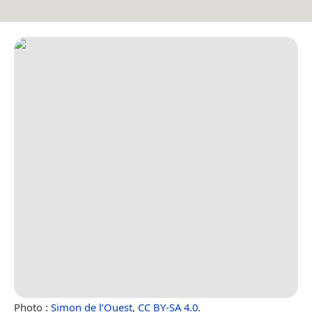
Photo :
Simon de l’Ouest
,
CC BY-SA 4.0
.