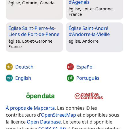
d’Agenais
église,
Ontario, Canada
église,
Lot-et-Garonne,
France
Église Saint-Pierre-ès-
Église Saint-André
Liens de Port-de-Penne
d’Andorre-la-Vieille
église,
Lot-et-Garonne,
église,
Andorre
France
Deutsch
Español
English
Português
À propos de Mapcarta
. Les données © les
contributeurs d’
OpenStreetMap
et disponibles sous
la licence
Open Database
. Le texte est disponible
sous la licence
CC BY-SA 4.0
, à l’exception des photos,