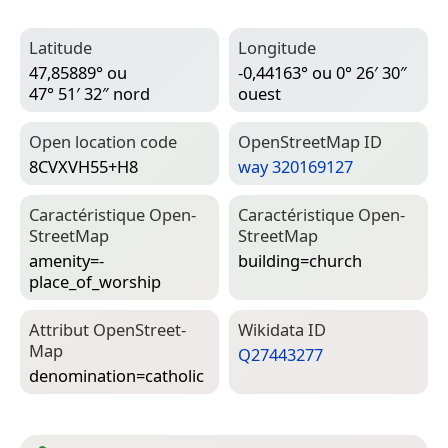
Latitude
Longitude
47,85889° ou
-0,44163° ou 0° 26′ 30″
47° 51′ 32″ nord
ouest
Open location code
Open­Street­Map ID
8CVXVH55+H8
way 320169127
Caractéristique Open­
Caractéristique Open­
Street­Map
Street­Map
amenity=­
building=­church
place_of_worship
Attribut Open­Street­
Wiki­data ID
Map
Q27443277
denomination=­catholic