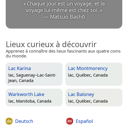
«
Chaque jour est un voyage, et le
voyage lui-même est chez soi.
»
—
Matsuo Bashō
Lieux curieux à découvrir
Apprenez à connaître des lieux fascinants aux quatre coins
du monde.
Lac Karina
Lac Montmorency
lac,
Saguenay–Lac-Saint-
lac,
Québec, Canada
Jean, Canada
Warkworth Lake
Lac Baloney
lac,
Manitoba, Canada
lac,
Québec, Canada
Deutsch
Español