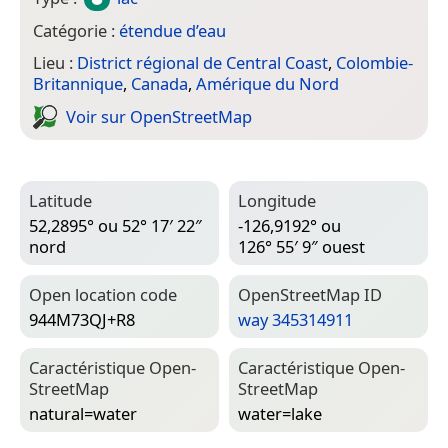
Catégorie :
étendue d’eau
Lieu :
District régional de Central Coast
,
Colombie-
Britannique
,
Canada
,
Amérique du Nord
Voir sur Open­Street­Map
Latitude
Longitude
52,2895° ou 52° 17′ 22″
-126,9192° ou
nord
126° 55′ 9″ ouest
Open location code
Open­Street­Map ID
944M73QJ+R8
way 345314911
Caractéristique Open­
Caractéristique Open­
Street­Map
Street­Map
natural=­water
water=­lake