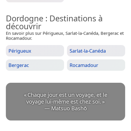
Dordogne
: Destinations à
découvrir
En savoir plus sur Périgueux, Sarlat-la-Canéda, Bergerac et
Rocamadour.
Périgueux
Sarlat-la-Canéda
Bergerac
Rocamadour
«
Chaque jour est un voyage, et le
voyage lui-même est chez soi.
»
—
Matsuo Bashō