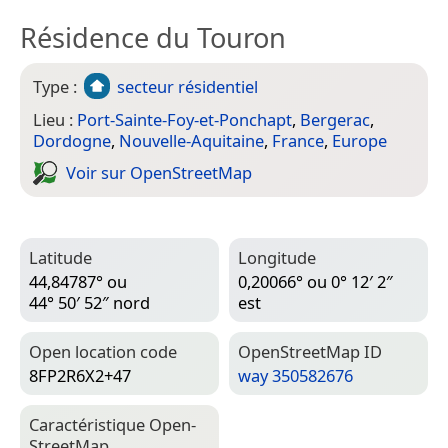
Résidence du Touron
Type :
secteur résidentiel
Lieu :
Port-Sainte-Foy-et-Ponchapt
,
Bergerac
,
Dordogne
,
Nouvelle-Aquitaine
,
France
,
Europe
Voir sur Open­Street­Map
Latitude
Longitude
44,84787° ou
0,20066° ou 0° 12′ 2″
44° 50′ 52″ nord
est
Open location code
Open­Street­Map ID
8FP2R6X2+47
way 350582676
Caractéristique Open­
Street­Map