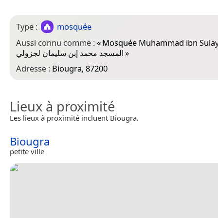
Type :
mosquée
Aussi connu comme :
«
Mosquée Muhammad ibn Sulaym
المسجد محمد إبن سليمان لجزولي
»
Adresse :
Biougra, 87200
Lieux à proximité
Les lieux à proximité incluent Biougra.
Biougra
petite ville