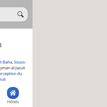
n
it-Baha
,
Souss-
man al-Jazuli
erception du
uli
.
Hôtels