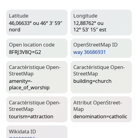
Latitude
Longitude
46,06633° ou 46° 3′ 59″
12,88762° ou
nord
12° 53′ 15″ est
Open location code
Open­Street­Map ID
8FRJ3V8Q+G2
way 36686931
Caractéristique Open­
Caractéristique Open­
Street­Map
Street­Map
amenity=­
building=­church
place_of_worship
Caractéristique Open­
Attribut Open­Street­
Street­Map
Map
tourism=­attraction
denomination=­catholic
Wiki­data ID