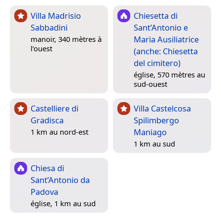
Villa Madrisio
Chiesetta di
Sabbadini
Sant’Antonio e
Maria Ausiliatrice
manoir, 340 mètres à
l’ouest
(anche: Chiesetta
del cimitero)
église, 570 mètres au
sud-ouest
Castelliere di
Villa Castelcosa
Gradisca
Spilimbergo
Maniago
1 km au nord-est
1 km au sud
Chiesa di
Sant’Antonio da
Padova
église, 1 km au sud