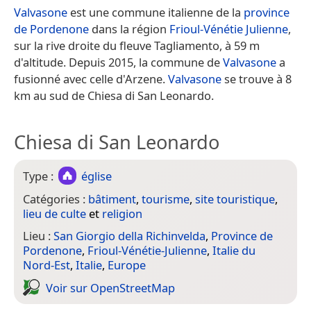
Valvasone
est une commune italienne de la
province
de Pordenone
dans la région
Frioul-Vénétie Julienne
,
sur la rive droite du fleuve Tagliamento, à 59 m
d'altitude. Depuis 2015, la commune de
Valvasone
a
fusionné avec celle d'Arzene.
Valvasone
se trouve à 8
km au sud de Chiesa di San Leonardo.
Chiesa di San Leonardo
Type :
église
Catégories :
bâtiment
,
tourisme
,
site touristique
,
lieu de culte
et
religion
Lieu :
San Giorgio della Richinvelda
,
Province de
Pordenone
,
Frioul-Vénétie-Julienne
,
Italie du
Nord-Est
,
Italie
,
Europe
Voir sur Open­Street­Map