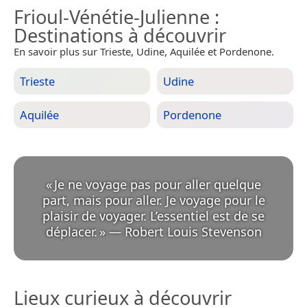
Frioul-Vénétie-Julienne
:
Destinations à découvrir
En savoir plus sur Trieste, Udine, Aquilée et Pordenone.
Trieste
Udine
Aquilée
Pordenone
«
Je ne voyage pas pour aller quelque
part, mais pour aller. Je voyage pour le
plaisir de voyager. L’essentiel est de se
déplacer.
»
—
Robert Louis Stevenson
Lieux curieux à découvrir