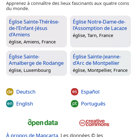
Apprenez à connaître des lieux fascinants aux quatre coins
du monde.
Église Sainte-Thérèse-
Église Notre-Dame-de-
de-l’Enfant-Jésus
l’Assomption de Lacaze
d’Amiens
église,
Tarn, France
église,
Amiens, France
Église Sainte-
Église Sainte-Jeanne-
Amalberge de Rodange
d’Arc de Montpellier
église,
Luxembourg
église,
Montpellier, France
Deutsch
Español
English
Português
À propos de Mapcarta
. Les données © les