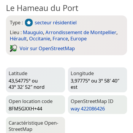
Le Hameau du Port
Type :
secteur résidentiel
Lieu :
Mauguio
,
Arrondissement de Montpellier
,
Hérault
,
Occitanie
,
France
,
Europe
Voir sur Open­Street­Map
Latitude
Longitude
43,54775° ou
3,97775° ou 3° 58′ 40″
43° 32′ 52″ nord
est
Open location code
Open­Street­Map ID
8FM5GXXH+44
way 422086426
Caractéristique Open­
Street­Map