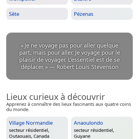
Sète
Pézenas
«
Je ne voyage pas pour aller quelque
part, mais pour aller. Je voyage pour le
plaisir de voyager. L’essentiel est de se
déplacer.
»
—
Robert Louis Stevenson
Lieux curieux à découvrir
Apprenez à connaître des lieux fascinants aux quatre coins
du monde.
Village Normandie
Anaoulondo
secteur résidentiel,
secteur résidentiel,
Outaouais, Canada
Guyane