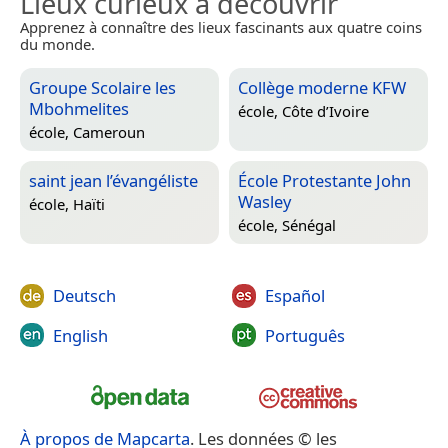
Lieux curieux à découvrir
Apprenez à connaître des lieux fascinants aux quatre coins
du monde.
Groupe Scolaire les
Collège moderne KFW
Mbohmelites
école,
Côte d’Ivoire
école,
Cameroun
saint jean l’évangéliste
École Protestante John
Wasley
école,
Haïti
école,
Sénégal
Deutsch
Español
English
Português
À propos de Mapcarta
. Les données © les