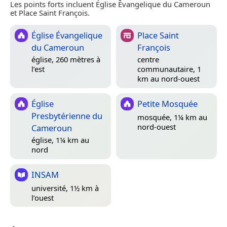
Les points forts incluent Église Évangelique du Cameroun
et Place Saint François.
Église Évangelique
Place Saint
du Cameroun
François
église, 260 mètres à
centre
l’est
communautaire, 1
km au nord-ouest
Église
Petite Mosquée
Presbytérienne du
mosquée, 1¼ km au
nord-ouest
Cameroun
église, 1¼ km au
nord
INSAM
université, 1½ km à
l’ouest