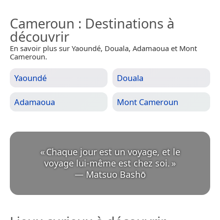
Cameroun
: Destinations à
découvrir
En savoir plus sur Yaoundé, Douala, Adamaoua et Mont
Cameroun.
Yaoundé
Douala
Adamaoua
Mont Cameroun
«
Chaque jour est un voyage, et le
voyage lui-même est chez soi.
»
—
Matsuo Bashō