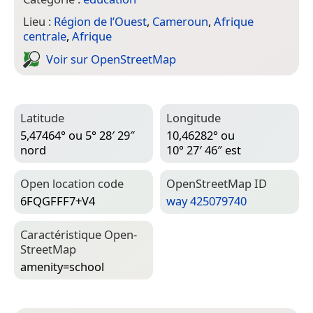
Lieu :
Région de l’Ouest
,
Cameroun
,
Afrique
centrale
,
Afrique
Voir sur Open­Street­Map
Latitude
Longitude
5,47464° ou 5° 28′ 29″
10,46282° ou
nord
10° 27′ 46″ est
Open location code
Open­Street­Map ID
6FQGFFF7+V4
way 425079740
Caractéristique Open­
Street­Map
amenity=­school