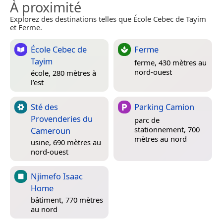
À proximité
Explorez des destinations telles que École Cebec de Tayim
et Ferme.
École Cebec de
Ferme
Tayim
ferme, 430 mètres au
nord-ouest
école, 280 mètres à
l’est
Sté des
Parking Camion
Provenderies du
parc de
stationnement, 700
Cameroun
mètres au nord
usine, 690 mètres au
nord-ouest
Njimefo Isaac
Home
bâtiment, 770 mètres
au nord