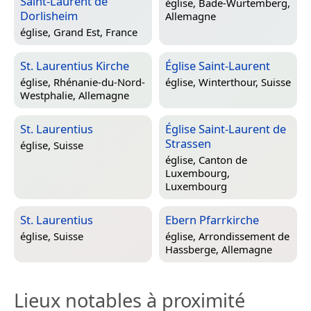
Saint-Laurent de
église,
Bade-Wurtemberg,
Dorlisheim
Allemagne
église,
Grand Est, France
St. Laurentius Kirche
Église Saint-Laurent
église,
Rhénanie-du-Nord-
église,
Winterthour, Suisse
Westphalie, Allemagne
St. Laurentius
Église Saint-Laurent de
Strassen
église,
Suisse
église,
Canton de
Luxembourg,
Luxembourg
St. Laurentius
Ebern Pfarrkirche
église,
Suisse
église,
Arrondissement de
Hassberge, Allemagne
Lieux notables à proximité