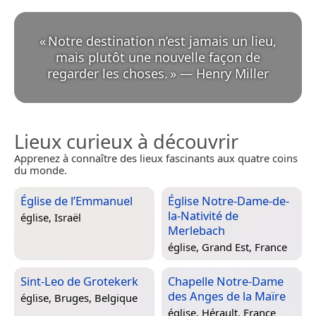
«
Notre destination n’est jamais un lieu,
mais plutôt une nouvelle façon de
regarder les choses.
»
—
Henry Miller
Lieux curieux à découvrir
Apprenez à connaître des lieux fascinants aux quatre coins
du monde.
Église de l’Emmanuel
Église Notre-Dame-de-
la-Nativité de
église,
Israël
Merlebach
église,
Grand Est, France
Sint-Leo de Grotekerk
Chapelle Notre-Dame
des Anges de la Maïre
église,
Bruges, Belgique
église,
Hérault, France