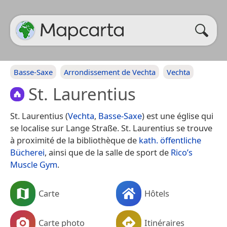
Basse-Saxe
Arrondissement de Vechta
Vechta
St. Laurentius
St. Laurentius (
Vechta
,
Basse-Saxe
) est une église qui
se localise sur Lange Straße. St. Laurentius se trouve
à proximité de la bibliothèque de
kath. öffentliche
Bücherei
, ainsi que de la salle de sport de
Rico’s
Muscle Gym
.
Carte
Hôtels
Carte photo
Itinéraires