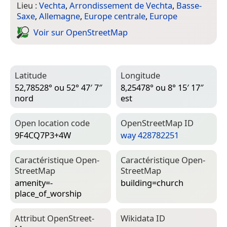
Lieu :
Vechta
,
Arrondissement de Vechta
,
Basse-
Saxe
,
Allemagne
,
Europe centrale
,
Europe
Voir sur Open­Street­Map
Latitude
Longitude
52,78528° ou 52° 47′ 7″
8,25478° ou 8° 15′ 17″
nord
est
Open location code
Open­Street­Map ID
9F4CQ7P3+4W
way 428782251
Caractéristique Open­
Caractéristique Open­
Street­Map
Street­Map
amenity=­
building=­church
place_of_worship
Attribut Open­Street­
Wiki­data ID