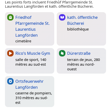
Les points forts incluent Friedhof Pfarrgemeinde St.
Laurentius Langförden et kath. öffentliche Bücherei.
Friedhof
kath. öffentliche
Pfarrgemeinde St.
Bücherei
Laurentius
bibliothèque
Langförden
cimetière
Rico’s Muscle Gym
Dürerstraße
salle de sport, 140
terrain de jeux, 280
mètres au sud-est
mètres au nord-
ouest
Ortsfeuerwehr
Langförden
caserne de pompiers,
310 mètres au sud-
est