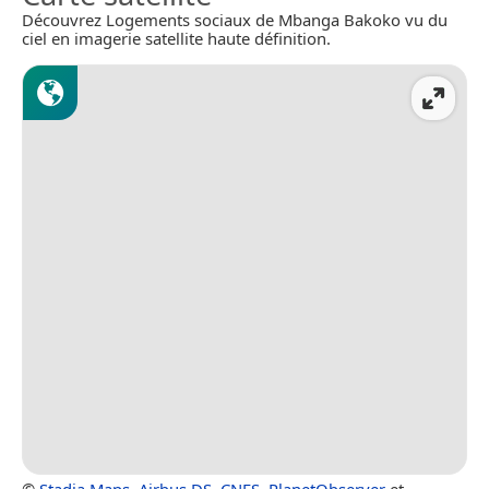
Découvrez Logements sociaux de Mbanga Bakoko vu du
ciel en imagerie satellite haute définition.
©
Stadia Maps
,
Airbus DS
,
CNES
,
PlanetObserver
et