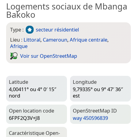
Logements sociaux de Mbanga
Bakoko
Type :
secteur résidentiel
Lieu :
Littoral
,
Cameroun
,
Afrique centrale
,
Afrique
Voir sur Open­Street­Map
Latitude
Longitude
4,00411° ou 4° 0′ 15″
9,79335° ou 9° 47′ 36″
nord
est
Open location code
Open­Street­Map ID
6FPF2Q3V+J8
way 450596839
Caractéristique Open­