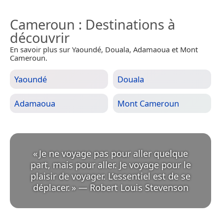
Cameroun
: Destinations à
découvrir
En savoir plus sur Yaoundé, Douala, Adamaoua et Mont
Cameroun.
Yaoundé
Douala
Adamaoua
Mont Cameroun
«
Je ne voyage pas pour aller quelque
part, mais pour aller. Je voyage pour le
plaisir de voyager. L’essentiel est de se
déplacer.
»
—
Robert Louis Stevenson