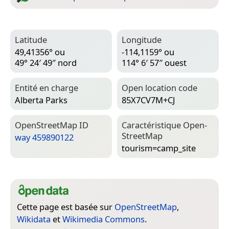
Latitude
Longitude
49,41356° ou
-114,1159° ou
49° 24′ 49″ nord
114° 6′ 57″ ouest
Entité en charge
Open location code
Alberta Parks
85X7CV7M+CJ
Open­Street­Map ID
Caractéristique Open­
Street­Map
way 459890122
tourism=­camp_site
Cette page est basée sur
OpenStreetMap
,
Wikidata
et
Wikimedia Commons
.