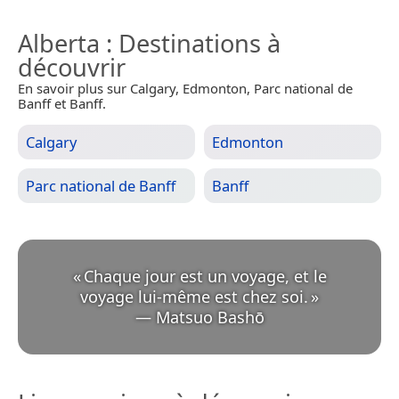
Alberta
: Destinations à
découvrir
En savoir plus sur Calgary, Edmonton, Parc national de
Banff et Banff.
Calgary
Edmonton
Parc national de Banff
Banff
«
Chaque jour est un voyage, et le
voyage lui-même est chez soi.
»
—
Matsuo Bashō