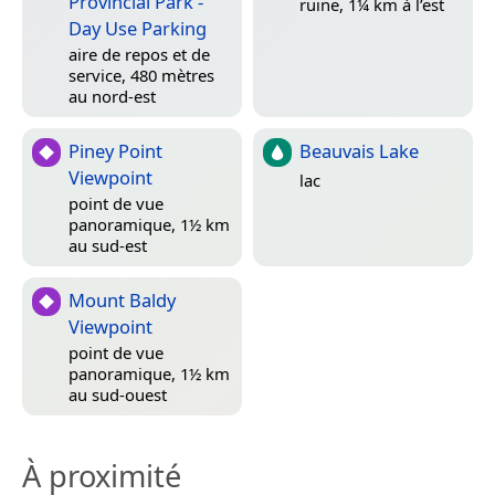
Provincial Park -
ruine, 1¼ km à l’est
Day Use Parking
aire de repos et de
service, 480 mètres
au nord-est
Piney Point
Beauvais Lake
Viewpoint
lac
point de vue
panoramique, 1½ km
au sud-est
Mount Baldy
Viewpoint
point de vue
panoramique, 1½ km
au sud-ouest
À proximité